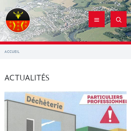
Aller
au
contenu
principal
ACCUEIL
ACTUALITÉS