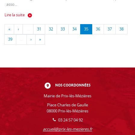
: asso...
Lire la suite
«
‹
…
31
32
33
34
35
36
37
38
39
…
›
»
NOS COORDONNÉES
Mairie de Prix-lès-Mézières
Place Charles de Gaulle
08000 Prix-lès-Mézières
03 24 57 04 92
accueil@prix-les-mezieres.fr