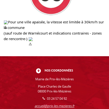
Pour une ville apaisée, la vitesse est limitée à 30km/h sur 
la commune
(sauf route de Warnécourt et indications contraires - zones 
de rencontre-) 
NOS COORDONNÉES
Mairie de Prix-lès-Mézières
Place Charles de Gaulle
08000 Prix-lès-Mézières
03 24 57 04 92
accueil@prix-les-mezieres.fr