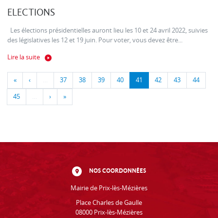
ELECTIONS
Les élections présidentielles auront lieu les 10 et 24 avril 2022, suivies
des législatives les 12 et 19 juin. Pour voter, vous devez être...
Lire la suite
«
‹
…
37
38
39
40
41
42
43
44
45
…
›
»
NOS COORDONNÉES
Mairie de Prix-lès-Mézières
Place Charles de Gaulle
08000 Prix-lès-Mézières