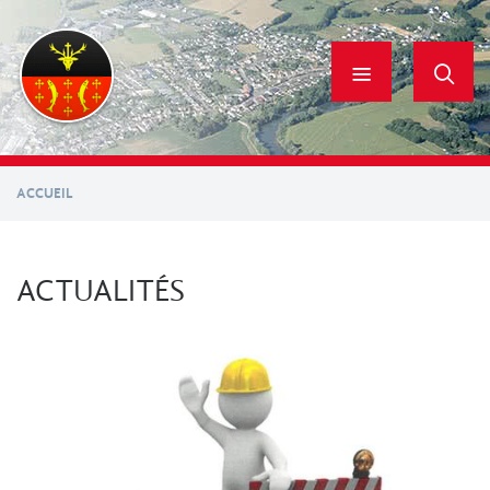
Aller
au
contenu
principal
ACCUEIL
ACTUALITÉS