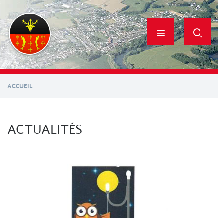
Aller
au
contenu
principal
ACCUEIL
ACTUALITÉS