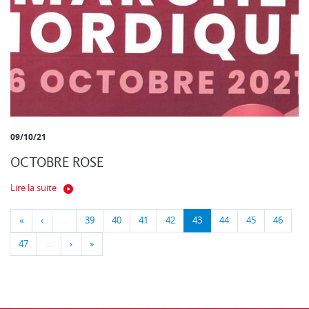
09/10/21
OCTOBRE ROSE
Lire la suite
«
‹
…
39
40
41
42
43
44
45
46
47
…
›
»