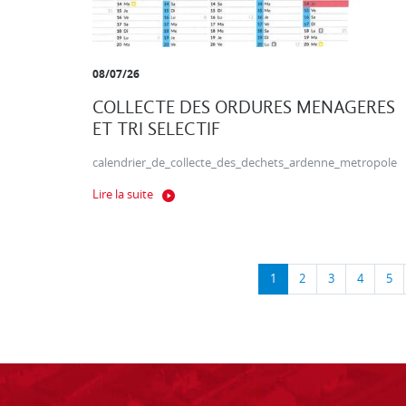
08/07/26
COLLECTE DES ORDURES MENAGERES
ET TRI SELECTIF
calendrier_de_collecte_des_dechets_ardenne_metropole
Lire la suite
1
2
3
4
5