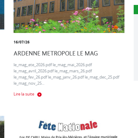
16/07/26
ARDENNE METROPOLE LE MAG
le_mag_ete_2026.pdf le_mag_mai_2026.pdf
le_mag_avril_2026.pdf le_mag_mars_26.pdf
le_mag_fev_26.pdf le_mag_janv_26.pdf le_mag_dec_25.pdf
le_mag_nov_25...
Lire la suite