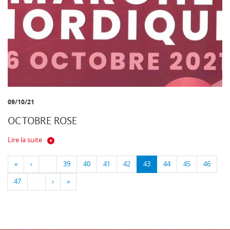
09/10/21
OCTOBRE ROSE
Lire la suite
«
‹
…
39
40
41
42
43
44
45
46
47
…
›
»