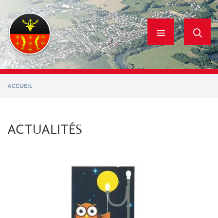
Aller
au
contenu
principal
ACCUEIL
ACTUALITÉS