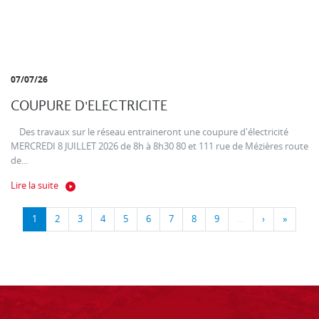
07/07/26
COUPURE D'ELECTRICITE
Des travaux sur le réseau entraineront une coupure d'électricité
MERCREDI 8 JUILLET 2026 de 8h à 8h30 80 et 111 rue de Mézières route
de...
Lire la suite
1
2
3
4
5
6
7
8
9
…
›
»