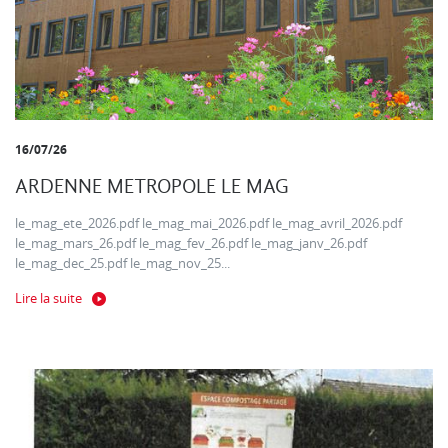
16/07/26
ARDENNE METROPOLE LE MAG
le_mag_ete_2026.pdf le_mag_mai_2026.pdf le_mag_avril_2026.pdf
le_mag_mars_26.pdf le_mag_fev_26.pdf le_mag_janv_26.pdf
le_mag_dec_25.pdf le_mag_nov_25...
Lire la suite