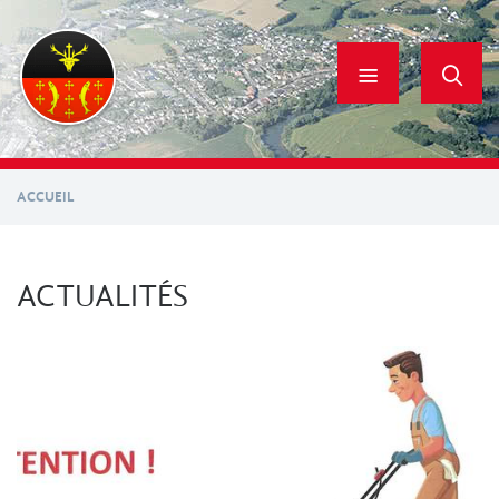
Aller
au
contenu
principal
ACCUEIL
ACTUALITÉS