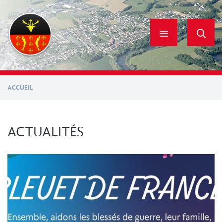
Aller
au
contenu
principal
ACCUEIL
ACTUALITÉS