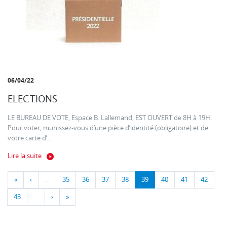
06/04/22
ELECTIONS
LE BUREAU DE VOTE, Espace B. Lallemand, EST OUVERT de 8H à 19H.
Pour voter, munissez-vous d’une pièce d’identité (obligatoire) et de
votre carte d’...
Lire la suite
«
‹
…
35
36
37
38
39
40
41
42
43
…
›
»