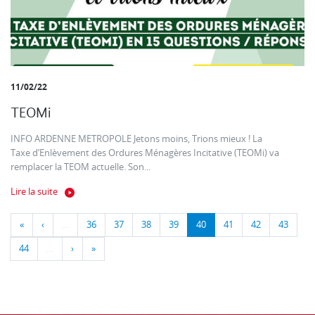
11/02/22
TEOMi
INFO ARDENNE METROPOLE Jetons moins, Trions mieux ! La
Taxe d’Enlèvement des Ordures Ménagères Incitative (TEOMi) va
remplacer la TEOM actuelle. Son...
Lire la suite
«
‹
…
36
37
38
39
40
41
42
43
44
…
›
»