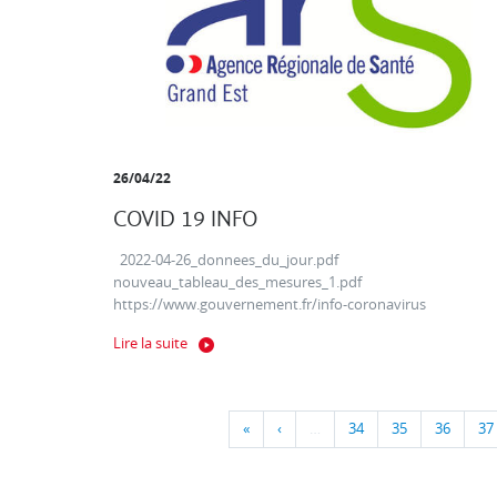
26/04/22
COVID 19 INFO
2022-04-26_donnees_du_jour.pdf
nouveau_tableau_des_mesures_1.pdf
https://www.gouvernement.fr/info-coronavirus
Lire la suite
«
‹
…
34
35
36
37