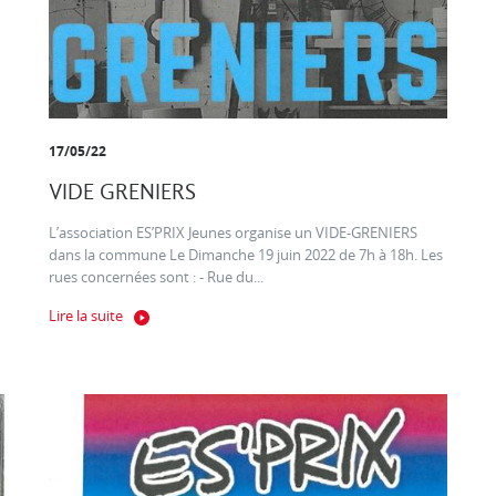
17/05/22
VIDE GRENIERS
L’association ES’PRIX Jeunes organise un VIDE-GRENIERS
dans la commune Le Dimanche 19 juin 2022 de 7h à 18h. Les
rues concernées sont : - Rue du...
Lire la suite