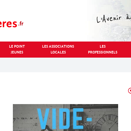
LE POINT
LES ASSOCIATIONS
LES
JEUNES
LOCALES
PROFESSIONNELS