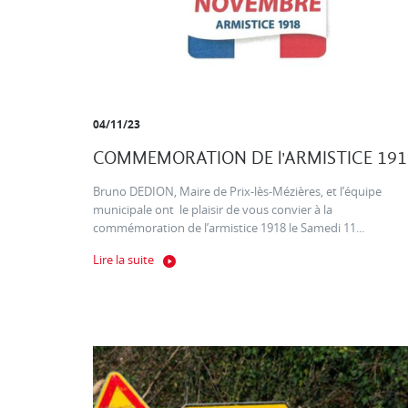
04/11/23
COMMEMORATION DE l'ARMISTICE 191
Bruno DEDION, Maire de Prix-lès-Mézières, et l’équipe
municipale ont le plaisir de vous convier à la
commémoration de l’armistice 1918 le Samedi 11...
Lire la suite