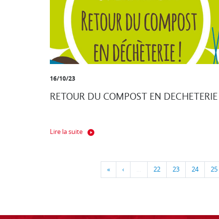
16/10/23
RETOUR DU COMPOST EN DECHETERIE
Lire la suite
«
‹
…
22
23
24
25