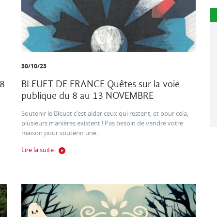
30/10/23
8
BLEUET DE FRANCE Quêtes sur la voie
publique du 8 au 13 NOVEMBRE
Soutenir le Bleuet c’est aider ceux qui restent, et pour cela,
plusieurs manières existent ! Pas besoin de vendre votre
maison pour soutenir une...
Lire la suite