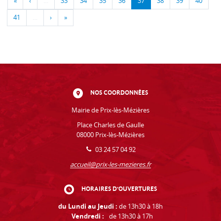
«
‹
…
33
34
35
36
37
38
39
40
41
…
›
»
NOS COORDONNÉES
Mairie de Prix-lès-Mézières
Place Charles de Gaulle
08000 Prix-lès-Mézières
03 24 57 04 92
accueil@prix-les-mezieres.fr
HORAIRES D'OUVERTURES
du Lundi au Jeudi :
de 13h30 à 18h
Vendredi :
de 13h30 à 17h