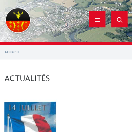
Aller
au
contenu
principal
ACCUEIL
ACTUALITÉS