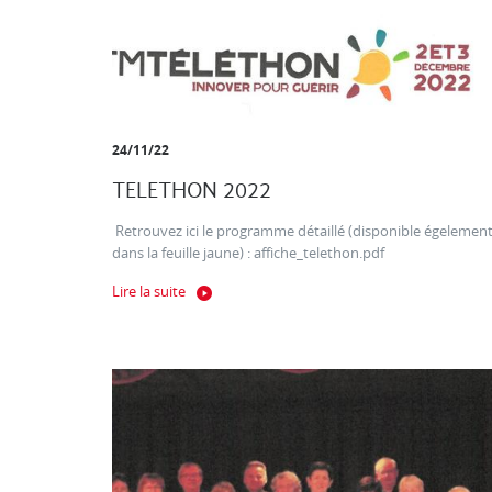
24/11/22
TELETHON 2022
Retrouvez ici le programme détaillé (disponible égelemen
dans la feuille jaune) : affiche_telethon.pdf
Lire la suite