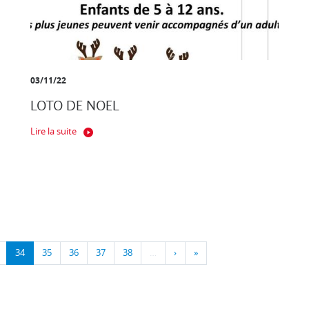
03/11/22
LOTO DE NOEL
Lire la suite
34
35
36
37
38
…
›
»