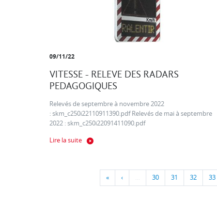
09/11/22
VITESSE - RELEVE DES RADARS
PEDAGOGIQUES
Relevés de septembre à novembre 2022
: skm_c250i22110911390.pdf Relevés de mai à septembre
2022 : skm_c250i22091411090.pdf
Lire la suite
«
‹
…
30
31
32
33