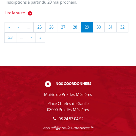
Inscriptions à partir du 20 mai prochain.
Lire la suite
«
‹
…
25
26
27
28
29
30
31
32
33
…
›
»
NOS COORDONNÉES
Mairie de Prix-lès-Mézières
Place Charles de Gaulle
08000 Prix-lès-Mézières
03 24 57 04 92
accueil@prix-les-mezieres.fr