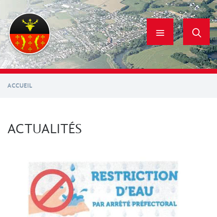
Aller
au
contenu
principal
ACCUEIL
ACTUALITÉS