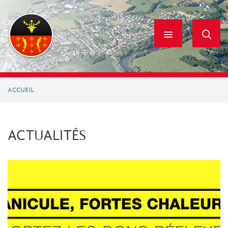
Aller
au
contenu
principal
ACCUEIL
ACTUALITÉS