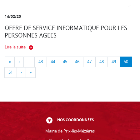
14/02/20
OFFRE DE SERVICE INFORMATIQUE POUR LES
PERSONNES AGEES
Lire la suite
«
‹
…
43
44
45
46
47
48
49
50
51
›
»
NOS COORDONNÉES
Mairie de Prix-lès-Mézières