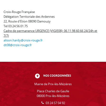
Croix-Rouge Française
Délégation Territoriale des Ardennes
22, Route d'Etion 08090 Damouzy
Tel 03.24.56.01.75
Cadre de permanence URGENCE (VIGIE08): 06.11.98.60.66 24/24h et
7/7j
alison.hardy@croix-rouge.fr
dt08@croix-rouge.fr
NOS COORDONNÉES
Mairie de Prix-lès-Mézières
Place Charles de Gaulle
08000 Prix-lès-Mézières
03 24 57 04 92