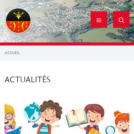
Aller
au
contenu
principal
ACCUEIL
ACTUALITÉS