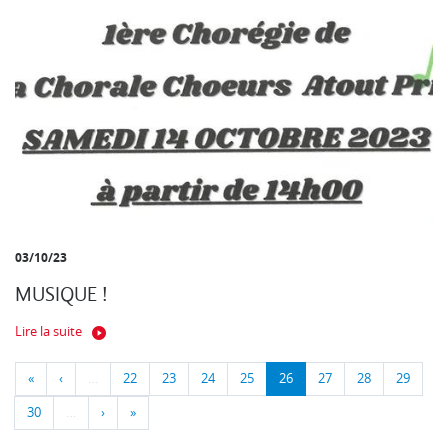
03/10/23
MUSIQUE !
Lire la suite
«
‹
…
22
23
24
25
26
27
28
29
30
…
›
»