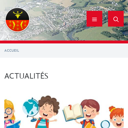
Aller
au
contenu
principal
ACCUEIL
ACTUALITÉS