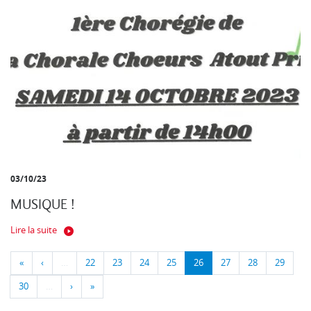
03/10/23
MUSIQUE !
Lire la suite
«
‹
…
22
23
24
25
26
27
28
29
30
…
›
»