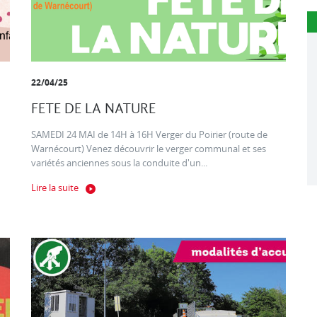
22/04/25
FETE DE LA NATURE
SAMEDI 24 MAI de 14H à 16H Verger du Poirier (route de
Warnécourt) Venez découvrir le verger communal et ses
variétés anciennes sous la conduite d'un...
Lire la suite