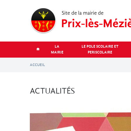
Aller
au
contenu
principal
LA
LE POLE SCOLAIRE ET
MAIRIE
PERISCOLAIRE
ACCUEIL
ACTUALITÉS