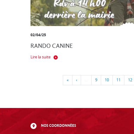
02/04/25
RANDO CANINE
Lire la suite
«
‹
…
9
10
11
12
NOS COORDONNÉES