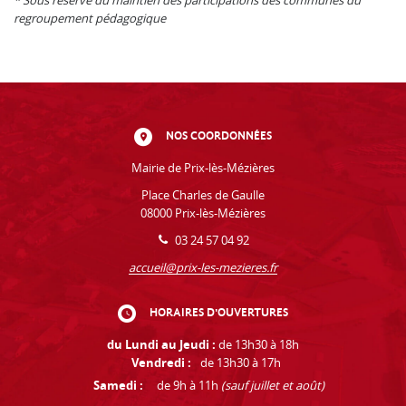
* Sous réserve du maintien des participations des communes du
regroupement pédagogique
NOS COORDONNÉES
Mairie de Prix-lès-Mézières
Place Charles de Gaulle
08000 Prix-lès-Mézières
03 24 57 04 92
accueil@prix-les-mezieres.fr
HORAIRES D'OUVERTURES
du Lundi au Jeudi :
de 13h30 à 18h
Vendredi :
de 13h30 à 17h
Samedi :
de 9h à 11h
(sauf juillet et août)