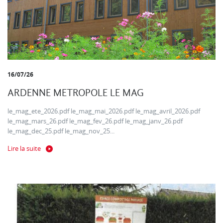
16/07/26
ARDENNE METROPOLE LE MAG
le_mag_ete_2026.pdf le_mag_mai_2026.pdf le_mag_avril_2026.pdf
le_mag_mars_26.pdf le_mag_fev_26.pdf le_mag_janv_26.pdf
le_mag_dec_25.pdf le_mag_nov_25...
Lire la suite