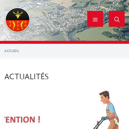
Aller
au
contenu
principal
ACCUEIL
ACTUALITÉS