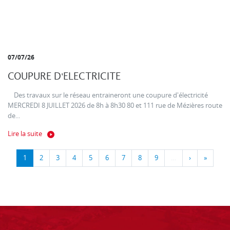
07/07/26
COUPURE D'ELECTRICITE
Des travaux sur le réseau entraineront une coupure d'électricité
MERCREDI 8 JUILLET 2026 de 8h à 8h30 80 et 111 rue de Mézières route
de...
Lire la suite
1
2
3
4
5
6
7
8
9
…
›
»