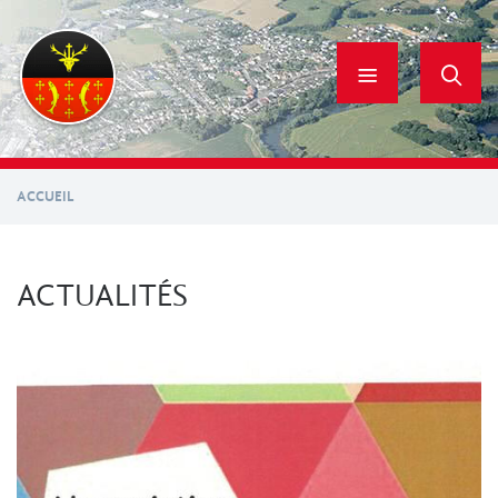
Aller
au
contenu
principal
ACCUEIL
ACTUALITÉS