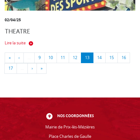
02/04/25
THEATRE
Lire la suite
«
‹
…
9
10
11
12
13
14
15
16
17
…
›
»
NOS COORDONNÉES
Mairie de Prix-lès-Mézières
Place Charles de Gaulle