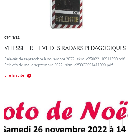
09/11/22
VITESSE - RELEVE DES RADARS PEDAGOGIQUES
Relevés de septembre à novembre 2022 : skm_c250i22110911390.pdf
Relevés de mai à septembre 2022 : skm_c250i22091411090.pdf
Lire la suite