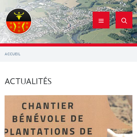
Aller
au
contenu
principal
ACCUEIL
ACTUALITÉS