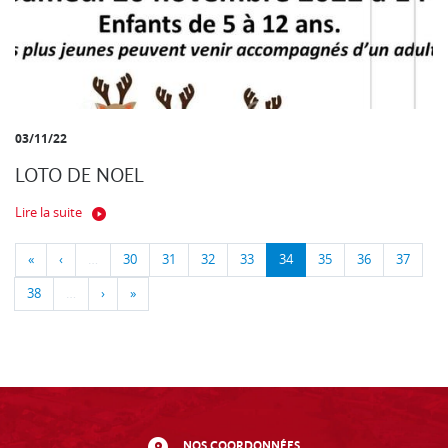
03/11/22
LOTO DE NOEL
Lire la suite
«
‹
…
30
31
32
33
34
35
36
37
38
…
›
»
NOS COORDONNÉES