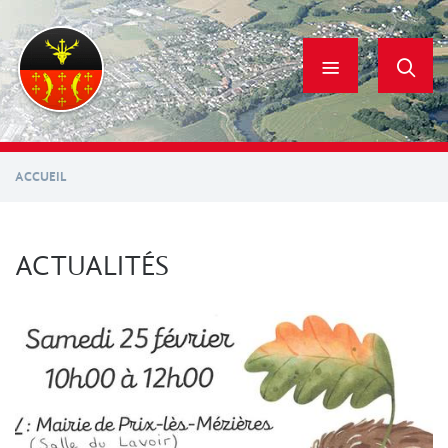
Aller
au
contenu
principal
ACCUEIL
ACTUALITÉS