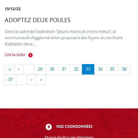
13/12/22
ADOPTEZ DEUX POULES
Dans le cadre de l’opération ‘‘Jetons moins et trions mieux’’, la
communauté d’agglomération propose à des foyers du territoire
d’adopter deux...
Lire la suite
«
‹
…
29
30
31
32
33
34
35
36
37
…
›
»
NOS COORDONNÉES
Mairie de Prix-lès-Mézières