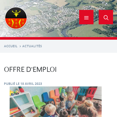
Aller
au
contenu
principal
ACCUEIL
ACTUALITÉS
OFFRE D'EMPLOI
PUBLIÉ LE
18 AVRIL 2023