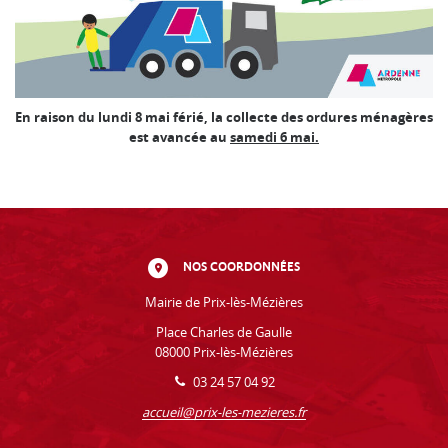
En raison du lundi 8 mai férié, la collecte des ordures ménagères
est avancée au
samedi 6 mai.
NOS COORDONNÉES
Mairie de Prix-lès-Mézières
Place Charles de Gaulle
08000 Prix-lès-Mézières
03 24 57 04 92
accueil@prix-les-mezieres.fr