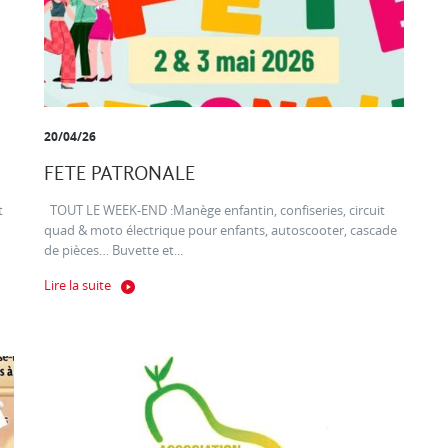
20/04/26
FETE PATRONALE
t
TOUT LE WEEK-END :Manège enfantin, confiseries, circuit
quad & moto électrique pour enfants, autoscooter, cascade
de pièces… Buvette et...
Lire la suite