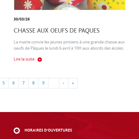
30/03/26
CHASSE AUX OEUFS DE PAQUES
La mairie convie les jeunes pirisiens à une grande chasse aux
oeufs de Pâques le lundi 6 avril à 10H aux abords des écoles.
Lire la suite
5
6
7
8
9
…
›
»
HORAIRES D'OUVERTURES