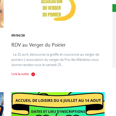
09/04/26
RDV au Verger du Poirier
Le 25 avril, découvrez la greffe en couronne au verger de
poiriers L’association du verger de Prix-lès-Mézières vous
donne rendez-vous le samedi 25...
Lire la suite