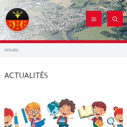
Aller
au
contenu
principal
ACCUEIL
ACTUALITÉS