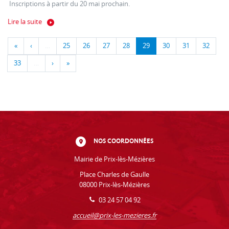
Inscriptions à partir du 20 mai prochain.
Lire la suite
«
‹
…
25
26
27
28
29
30
31
32
33
…
›
»
NOS COORDONNÉES
Mairie de Prix-lès-Mézières
Place Charles de Gaulle
08000 Prix-lès-Mézières
03 24 57 04 92
accueil@prix-les-mezieres.fr