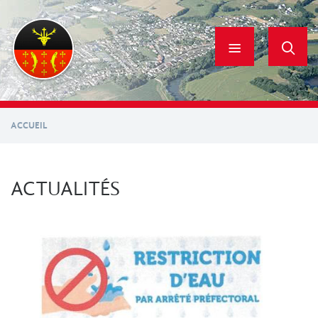
Aller
au
contenu
principal
ACCUEIL
ACTUALITÉS