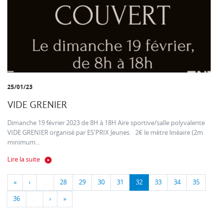
25/01/23
VIDE GRENIER
Dimanche 19 février 2023 de 8H à 18H Aire sportive/salle polyvalente
VIDE GRENIER organisé par ES'PRIX Jeunes. 2€ le mètre linéaire (2m
minimum...
Lire la suite
«
‹
…
28
29
30
31
32
33
34
35
36
…
›
»