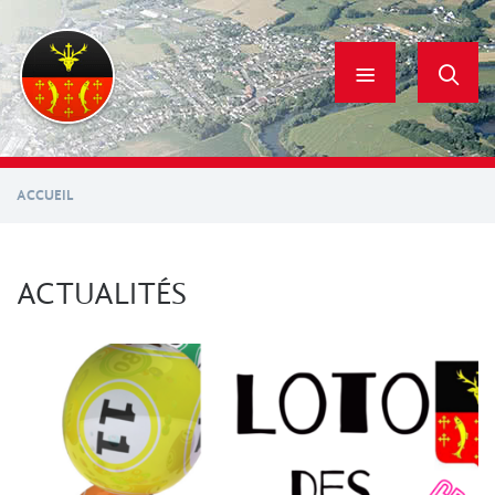
Aller
au
contenu
principal
ACCUEIL
ACTUALITÉS