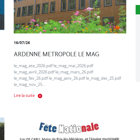
16/07/26
ARDENNE METROPOLE LE MAG
le_mag_ete_2026.pdf le_mag_mai_2026.pdf
le_mag_avril_2026.pdf le_mag_mars_26.pdf
le_mag_fev_26.pdf le_mag_janv_26.pdf le_mag_dec_25.pdf
le_mag_nov_25...
Lire la suite