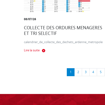
08/07/26
COLLECTE DES ORDURES MENAGERES
ET TRI SELECTIF
calendrier_de_collecte_des_dechets_ardenne_metropole
Lire la suite
1
2
3
4
5