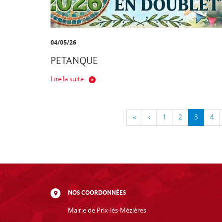
04/05/26
PETANQUE
Lire la suite
«
‹
1
2
3
4
NOS COORDONNÉES
Mairie de Prix-lès-Mézières