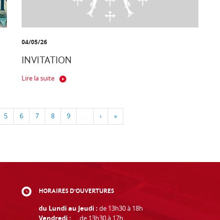
04/05/26
INVITATION
Lire la suite
5
6
7
8
9
…
›
»
HORAIRES D'OUVERTURES
du Lundi au Jeudi :
de 13h30 à 18h
Vendredi :
de 13h30 à 17h