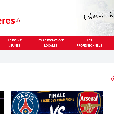
LE POINT
LES ASSOCIATIONS
LES
JEUNES
LOCALES
PROFESSIONNELS