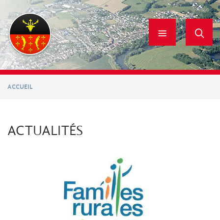
Aller
au
contenu
principal
ACCUEIL
ACTUALITÉS