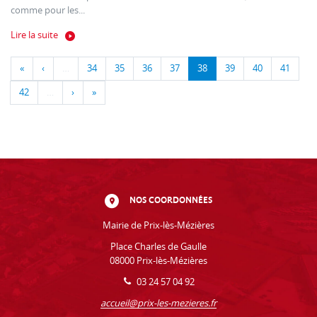
comme pour les...
Lire la suite
«
‹
…
34
35
36
37
38
39
40
41
42
…
›
»
NOS COORDONNÉES
Mairie de Prix-lès-Mézières
Place Charles de Gaulle
08000 Prix-lès-Mézières
03 24 57 04 92
accueil@prix-les-mezieres.fr