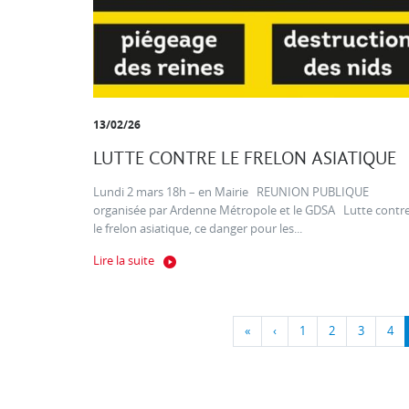
13/02/26
LUTTE CONTRE LE FRELON ASIATIQUE
Lundi 2 mars 18h – en Mairie REUNION PUBLIQUE
organisée par Ardenne Métropole et le GDSA Lutte contr
le frelon asiatique, ce danger pour les...
Lire la suite
«
‹
1
2
3
4