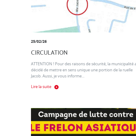
25/02/26
CIRCULATION
ATTENTION ! Pour des raisons de sécurité, la municipalité 
décidé de mettre en sens unique une portion de la ruelle
Jacob. Aussi, je vous informe...
Lire la suite