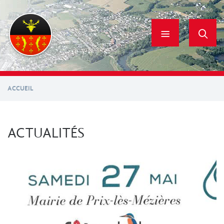
Aller
au
contenu
principal
ACCUEIL
ACTUALITÉS