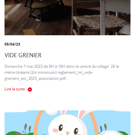
05/04/23
VIDE GRENIER
Dimanche 7 mai 2023 de 8H à 18H dans le centre du village. 2€ le
mètre linéaire (2m minimum) reglement_int_vide-
greniers_ext_2023_association.pdf...
Lire la suite