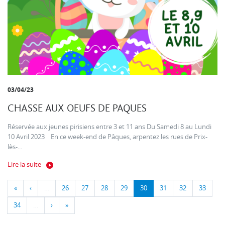
03/04/23
CHASSE AUX OEUFS DE PAQUES
Réservée aux jeunes pirisiens entre 3 et 11 ans Du Samedi 8 au Lundi
10 Avril 2023 En ce week-end de Pâques, arpentez les rues de Prix-
lès-...
Lire la suite
«
‹
…
26
27
28
29
30
31
32
33
34
…
›
»