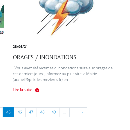
23/06/21
ORAGES / INONDATIONS
Vous avez été victimes d'inondations suite aux orages de
ces derniers jours , informez au plus vite la Mairie
(accueil@prix-les-mezieres.fr) en...
Lire la suite
45
46
47
48
49
…
›
»