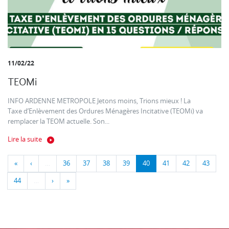
11/02/22
TEOMi
INFO ARDENNE METROPOLE Jetons moins, Trions mieux ! La
Taxe d’Enlèvement des Ordures Ménagères Incitative (TEOMi) va
remplacer la TEOM actuelle. Son...
Lire la suite
«
‹
…
36
37
38
39
40
41
42
43
44
…
›
»