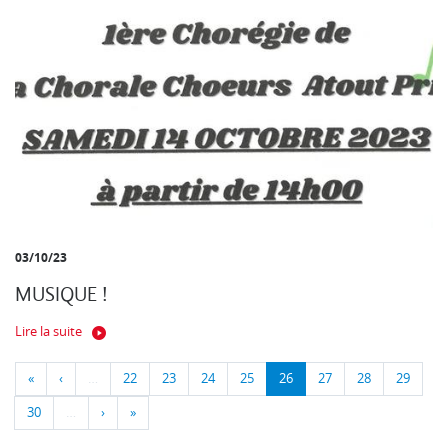
03/10/23
MUSIQUE !
Lire la suite
«
‹
…
22
23
24
25
26
27
28
29
30
…
›
»