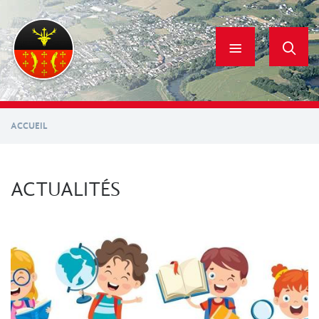
Aller
au
contenu
principal
ACCUEIL
ACTUALITÉS