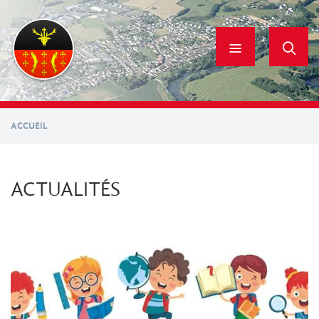
Aller
au
contenu
principal
ACCUEIL
ACTUALITÉS