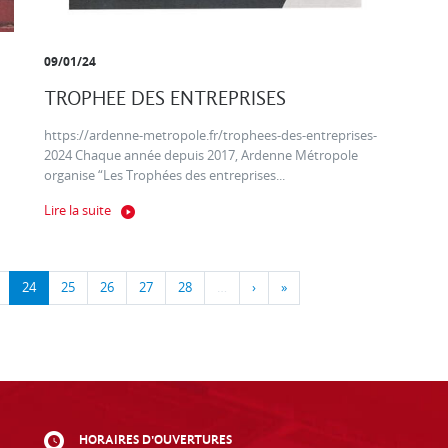
09/01/24
TROPHEE DES ENTREPRISES
https://ardenne-metropole.fr/trophees-des-entreprises-
2024 Chaque année depuis 2017, Ardenne Métropole
organise “Les Trophées des entreprises...
Lire la suite
24
25
26
27
28
…
›
»
HORAIRES D'OUVERTURES