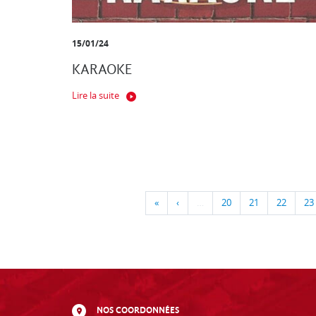
15/01/24
KARAOKE
Lire la suite
«
‹
…
20
21
22
23
NOS COORDONNÉES