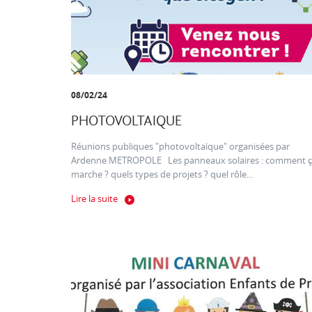
08/02/24
PHOTOVOLTAIQUE
Réunions publiques "photovoltaïque" organisées par
Ardenne METROPOLE Les panneaux solaires : comment 
marche ? quels types de projets ? quel rôle...
Lire la suite