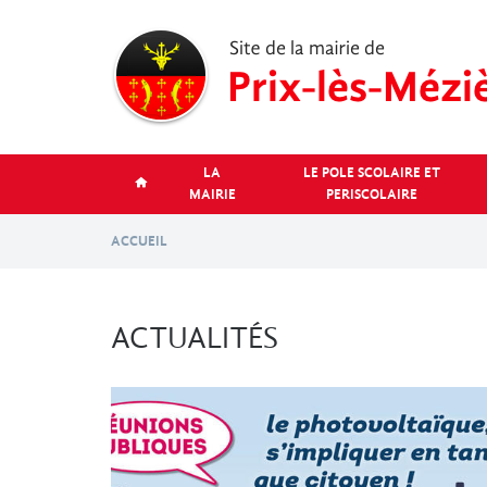
Aller
au
contenu
principal
LA
LE POLE SCOLAIRE ET
MAIRIE
PERISCOLAIRE
ACCUEIL
ACTUALITÉS