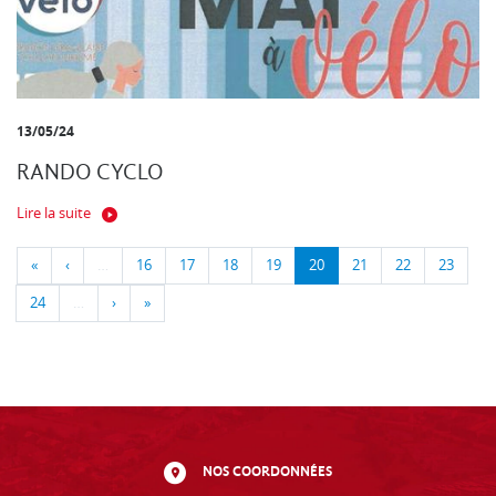
13/05/24
RANDO CYCLO
Lire la suite
«
‹
…
16
17
18
19
20
21
22
23
24
…
›
»
NOS COORDONNÉES