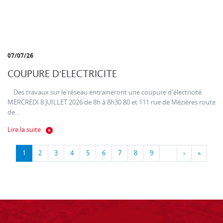
07/07/26
COUPURE D'ELECTRICITE
Des travaux sur le réseau entraineront une coupure d'électricité
MERCREDI 8 JUILLET 2026 de 8h à 8h30 80 et 111 rue de Mézières route
de...
Lire la suite
1
2
3
4
5
6
7
8
9
…
›
»