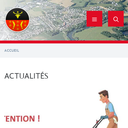
Aller
au
contenu
principal
ACCUEIL
ACTUALITÉS