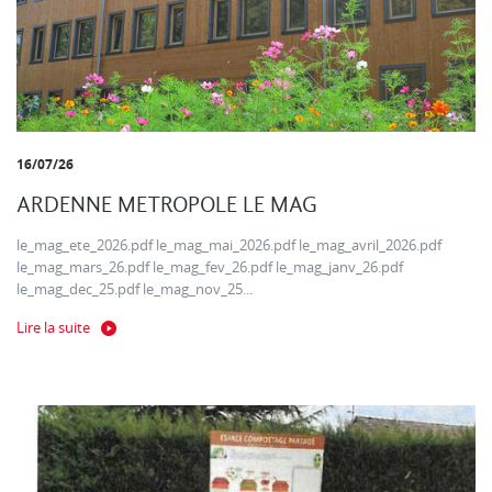
16/07/26
ARDENNE METROPOLE LE MAG
le_mag_ete_2026.pdf le_mag_mai_2026.pdf le_mag_avril_2026.pdf
le_mag_mars_26.pdf le_mag_fev_26.pdf le_mag_janv_26.pdf
le_mag_dec_25.pdf le_mag_nov_25...
Lire la suite