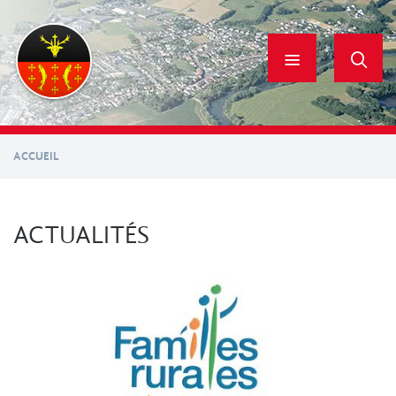
Aller
au
contenu
principal
ACCUEIL
ACTUALITÉS