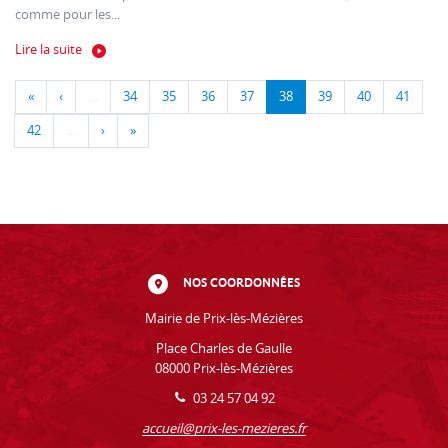
comme pour les...
Lire la suite
«
‹
…
34
35
36
37
38
39
40
41
42
…
›
»
NOS COORDONNÉES
Mairie de Prix-lès-Mézières
Place Charles de Gaulle
08000 Prix-lès-Mézières
03 24 57 04 92
accueil@prix-les-mezieres.fr