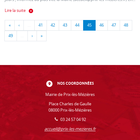
Lire la suite
«
‹
…
41
42
43
44
45
46
47
48
49
…
›
»
NOS COORDONNÉES
Mairie de Prix-lès-Mézières
Place Charles de Gaulle
08000 Prix-lès-Mézières
03 24 57 04 92
accueil@prix-les-mezieres.fr