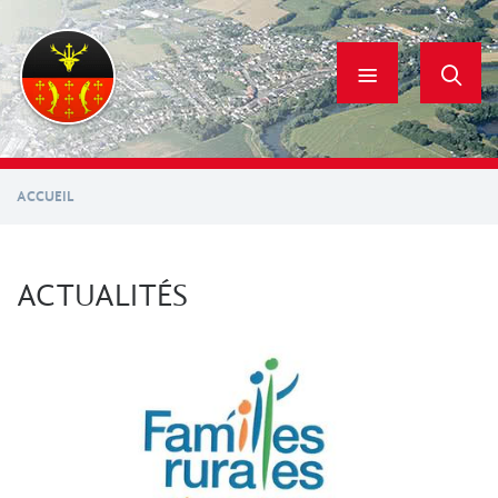
Aller
au
contenu
principal
ACCUEIL
ACTUALITÉS