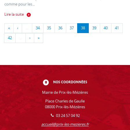
comme pour les...
Lire la suite
«
‹
…
34
35
36
37
38
39
40
41
42
…
›
»
NOS COORDONNÉES
Mairie de Prix-lès-Mézières
Place Charles de Gaulle
08000 Prix-lès-Mézières
03 24 57 04 92
accueil@prix-les-mezieres.fr