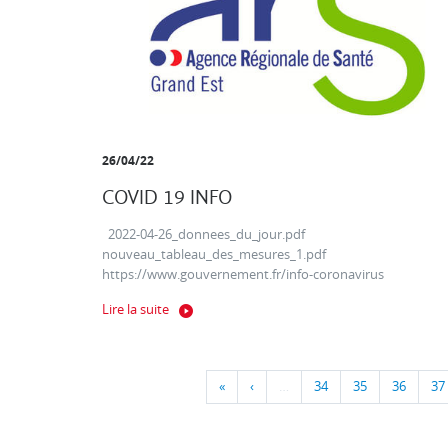
26/04/22
COVID 19 INFO
2022-04-26_donnees_du_jour.pdf
nouveau_tableau_des_mesures_1.pdf
https://www.gouvernement.fr/info-coronavirus
Lire la suite
«
‹
…
34
35
36
37