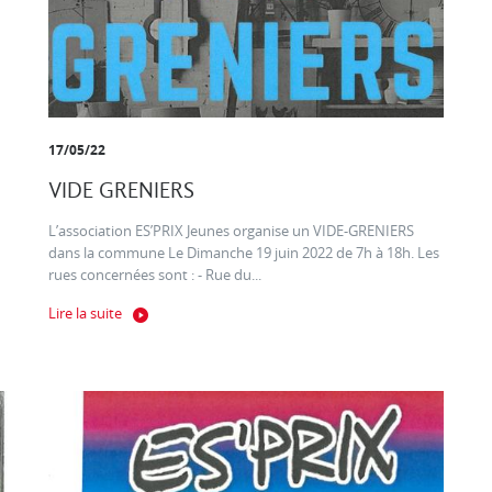
17/05/22
VIDE GRENIERS
L’association ES’PRIX Jeunes organise un VIDE-GRENIERS
dans la commune Le Dimanche 19 juin 2022 de 7h à 18h. Les
rues concernées sont : - Rue du...
Lire la suite