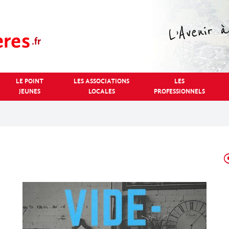
LE POINT
LES ASSOCIATIONS
LES
JEUNES
LOCALES
PROFESSIONNELS