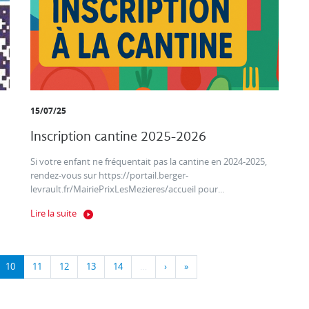
15/07/25
Inscription cantine 2025-2026
Si votre enfant ne fréquentait pas la cantine en 2024-2025,
rendez-vous sur https://portail.berger-
levrault.fr/MairiePrixLesMezieres/accueil pour...
Lire la suite
10
11
12
13
14
…
›
»