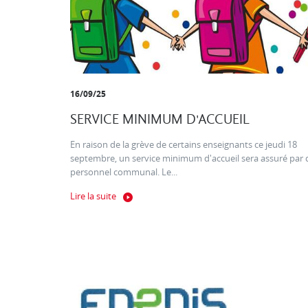
16/09/25
SERVICE MINIMUM D'ACCUEIL
En raison de la grève de certains enseignants ce jeudi 18
septembre, un service minimum d'accueil sera assuré par 
personnel communal. Le...
Lire la suite