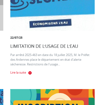
22/07/25
LIMITATION DE L'USAGE DE L'EAU
Par arrêté 2025-463 en date du 18 juillet 2025, M. le Préfet
des Ardennes place le département en état d'alerte
sécheresse. Restrictions de l'usage...
Lire la suite