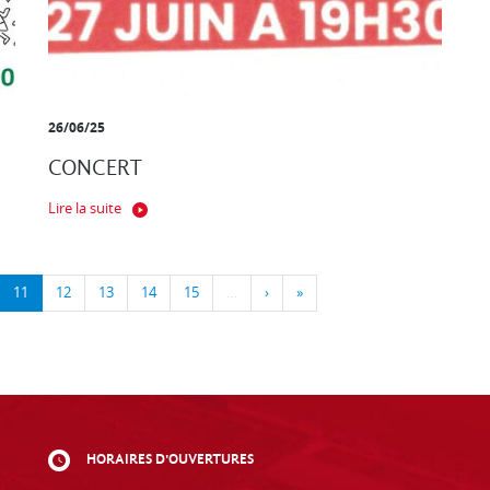
26/06/25
CONCERT
Lire la suite
11
12
13
14
15
…
›
»
HORAIRES D'OUVERTURES