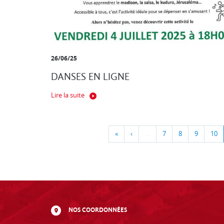
26/06/25
DANSES EN LIGNE
Lire la suite
«
‹
…
7
8
9
10
NOS COORDONNÉES