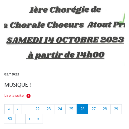
03/10/23
MUSIQUE !
Lire la suite
«
‹
…
22
23
24
25
26
27
28
29
30
…
›
»