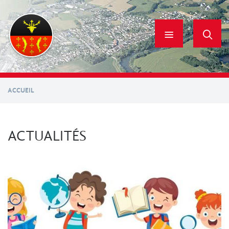
Aller
au
contenu
principal
ACCUEIL
ACTUALITÉS