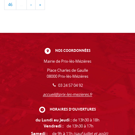
46
…
›
»
NOS COORDONNÉES
Mairie de Prix-lès-Mézières
Place Charles de Gaulle
08000 Prix-lès-Mézières
03 24 57 04 92
accueil@prix-les-mezieres.fr
HORAIRES D'OUVERTURES
du Lundi au Jeudi :
de 13h30 à 18h
Vendredi :
de 13h30 à 17h
Samedi :
de 9h à 11h
(sauf juillet et août)