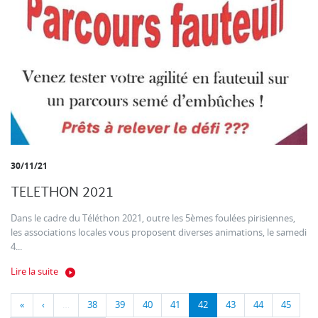
30/11/21
TELETHON 2021
Dans le cadre du Téléthon 2021, outre les 5èmes foulées pirisiennes,
les associations locales vous proposent diverses animations, le samedi
4...
Lire la suite
«
‹
…
38
39
40
41
42
43
44
45